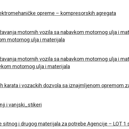
elektromehaničke opreme – kompresorskih agregata
žavanja motornih vozila sa nabavkom motornog ulja i mat
m motornog ulja i materijala
žavanja motornih vozila sa nabavkom motornog ulja i mat
vkom motornog ulja i materijala
ih karata i vozackih dozvola sa iznajmljenom opremom za
i i vanjski_stikeri
sitnog i drugog materijala za potrebe Agencije – LOT 1 s