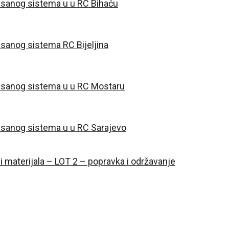
risanog sistema u u RC Bihaću
isanog sistema RC Bijeljina
risanog sistema u u RC Mostaru
risanog sistema u u RC Sarajevo
 materijala – LOT 2 – popravka i održavanje