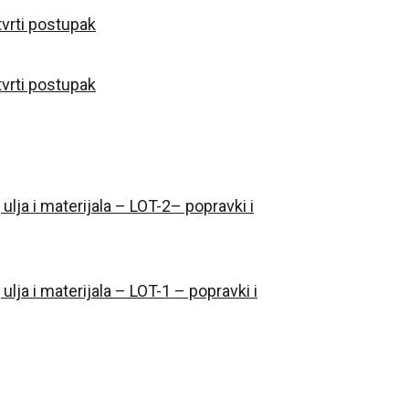
vrti postupak
vrti postupak
ja i materijala – LOT-2– popravki i
ja i materijala – LOT-1 – popravki i