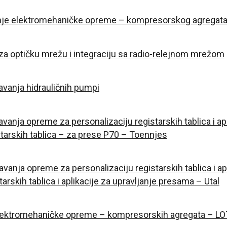
vanje elektromehaničke opreme – kompresorskog agreg
a optičku mrežu i integraciju sa radio-relejnom mrežom
vanja hidrauličnih pumpi
anja opreme za personalizaciju registarskih tablica i ap
tarskih tablica – za prese P70 – Toennjes
anja opreme za personalizaciju registarskih tablica i ap
rskih tablica i aplikacije za upravljanje presama – Utal
elektromehaničke opreme – kompresorskih agregata – L