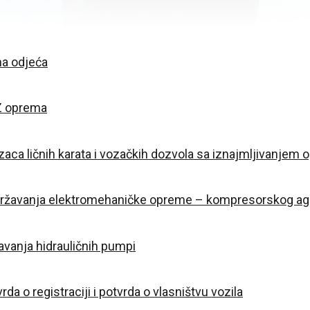
na odjeća
TZ oprema
aca ličnih karata i vozačkih dozvola sa iznajmljivanjem 
državanja elektromehaničke opreme – kompresorskog ag
vanja hidrauličnih pumpi
a o registraciji i potvrda o vlasništvu vozila