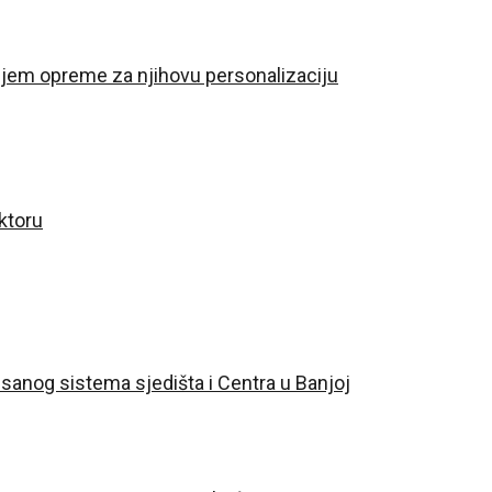
anjem opreme za njihovu personalizaciju
ktoru
isanog sistema sjedišta i Centra u Banjoj