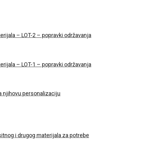
erijala – LOT-2 – popravki održavanja
erijala – LOT-1 – popravki održavanja
 njihovu personalizaciju
itnog i drugog materijala za potrebe