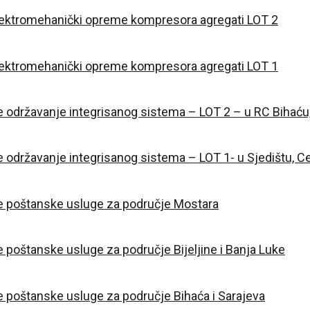
lektromehanički opreme kompresora agregati LOT 2
lektromehanički opreme kompresora agregati LOT 1
 održavanje integrisanog sistema – LOT 2 – u RC Bihaću
održavanje integrisanog sistema – LOT 1- u Sjedištu, Cent
e poštanske usluge za područje Mostara
 poštanske usluge za područje Bijeljine i Banja Luke
 poštanske usluge za područje Bihaća i Sarajeva