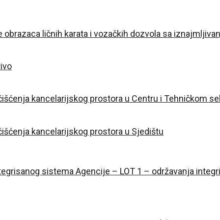
obrazaca ličnih karata i vozačkih dozvola sa iznajmljiv
ivo
išćenja kancelarijskog prostora u Centru i Tehničkom se
išćenja kancelarijskog prostora u Sjedištu
tegrisanog sistema Agencije
– LOT 1 –
održavanja integr