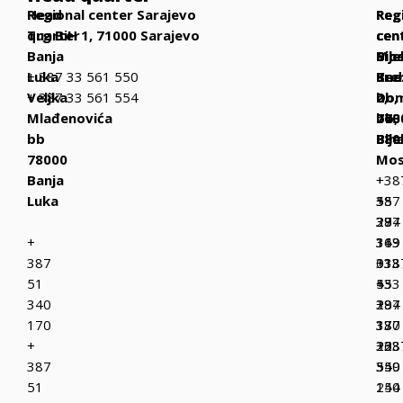
Head
Regional center Sarajevo
Reg
Reg
Reg
quarter
Trg BiH 1, 71000 Sarajevo
cen
cen
cen
Banja
Bih
Mos
Bije
Luka
+ 387 33 561 550
Be
Kne
Sre
Veljka
+ 387 33 561 554
bb,
Dom
2,
Mlađenovića
770
bb,
763
bb
Bih
880
Bije
78000
Mos
Banja
+
+38
Luka
387
+
55
37
387
294
+
319
36
143
387
013
333
+38
51
+
433
55
340
387
+
294
170
37
387
130
+
223
36
+38
387
349
550
55
51
150
244