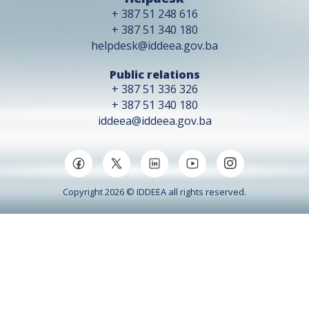
+ 387 51 248 616
+ 387 51 340 180
helpdesk@iddeea.gov.ba
Public relations
+ 387 51 336 326
+ 387 51 340 180
iddeea@iddeea.gov.ba
Copyright 2026 © IDDEEA all rights reserved.