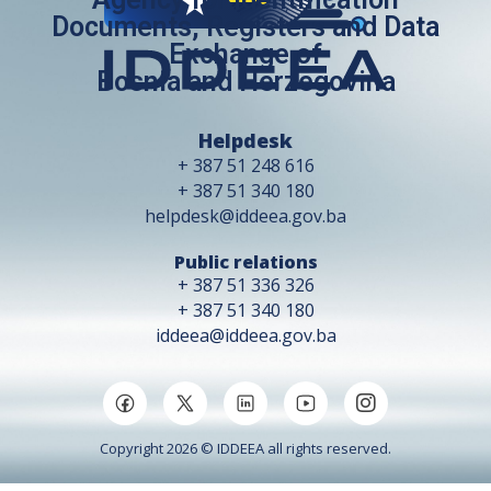
Documents, Registers and Data
Exchange of
Bosnia and Herzegovina
Helpdesk
+ 387 51 248 616
+ 387 51 340 180
helpdesk@iddeea.gov.ba
Public relations
+ 387 51 336 326
+ 387 51 340 180
iddeea@iddeea.gov.ba
Copyright 2026 © IDDEEA all rights reserved.