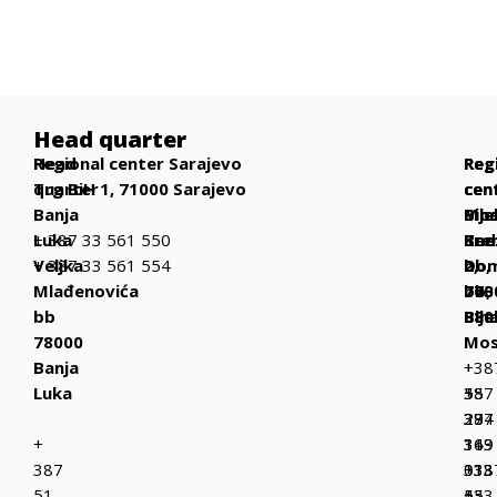
Head quarter
Head
Regional center Sarajevo
Reg
Reg
Reg
quarter
Trg BiH 1, 71000 Sarajevo
cen
cen
cen
Banja
Bih
Mos
Bije
Luka
+ 387 33 561 550
Be
Kne
Sre
Veljka
+ 387 33 561 554
bb,
Dom
2,
Mlađenovića
770
bb,
763
bb
Bih
880
Bije
78000
Mos
Banja
+
+38
Luka
387
+
55
37
387
294
+
319
36
143
387
013
333
+38
51
+
433
55