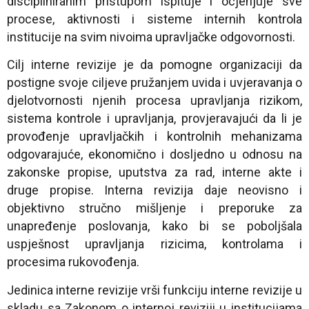
discipliniranim pristupom ispituje i ocjenjuje sve
procese, aktivnosti i sisteme internih kontrola
institucije na svim nivoima upravljačke odgovornosti.
Cilj interne revizije je da pomogne organizaciji da
postigne svoje ciljeve pružanjem uvida i uvjeravanja o
djelotvornosti njenih procesa upravljanja rizikom,
sistema kontrole i upravljanja, provjeravajući da li je
provođenje upravljačkih i kontrolnih mehanizama
odgovarajuće, ekonomično i dosljedno u odnosu na
zakonske propise, uputstva za rad, interne akte i
druge propise. Interna revizija daje neovisno i
objektivno stručno mišljenje i preporuke za
unapređenje poslovanja, kako bi se poboljšala
uspješnost upravljanja rizicima, kontrolama i
procesima rukovođenja.
Jedinica interne revizije vrši funkciju interne revizije u
skladu sa Zakonom o internoj reviziji u institucijama