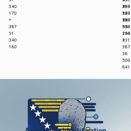
340
387
+
294
170
37
387
130
+
223
36
+38
387
349
550
55
51
150
244
340
+
331
180
387
36
506
841
Agency for Identification