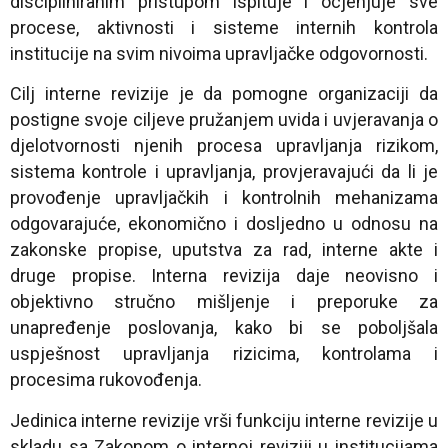
discipliniranim pristupom ispituje i ocjenjuje sve
procese, aktivnosti i sisteme internih kontrola
institucije na svim nivoima upravljačke odgovornosti.
Cilj interne revizije je da pomogne organizaciji da
postigne svoje ciljeve pružanjem uvida i uvjeravanja o
djelotvornosti njenih procesa upravljanja rizikom,
sistema kontrole i upravljanja, provjeravajući da li je
provođenje upravljačkih i kontrolnih mehanizama
odgovarajuće, ekonomično i dosljedno u odnosu na
zakonske propise, uputstva za rad, interne akte i
druge propise. Interna revizija daje neovisno i
objektivno stručno mišljenje i preporuke za
unapređenje poslovanja, kako bi se poboljšala
uspješnost upravljanja rizicima, kontrolama i
procesima rukovođenja.
Jedinica interne revizije vrši funkciju interne revizije u
skladu sa Zakonom o internoj reviziji u institucijama