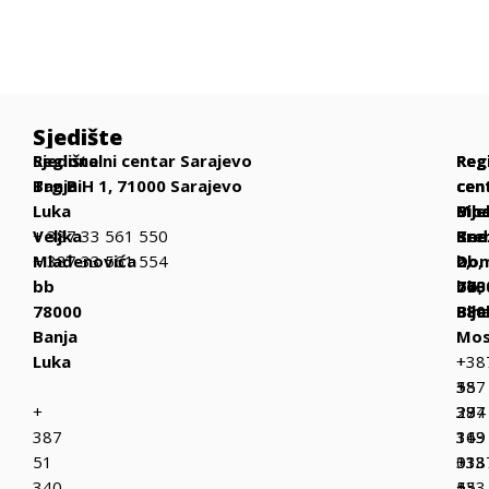
Sjedište
Sjedište
Regionalni centar Sarajevo
Reg
Reg
Reg
Banja
Trg BiH 1, 71000 Sarajevo
cen
cen
cen
Luka
Bih
Mos
Bije
Veljka
+ 387 33 561 550
Be
Kne
Sre
Mlađenovića
+ 387 33 561 554
bb,
Dom
2,
bb
770
bb,
763
78000
Bih
880
Bije
Banja
Mos
Luka
+
+38
387
+
55
+
37
387
294
387
319
36
143
51
013
333
+38
340
+
433
55