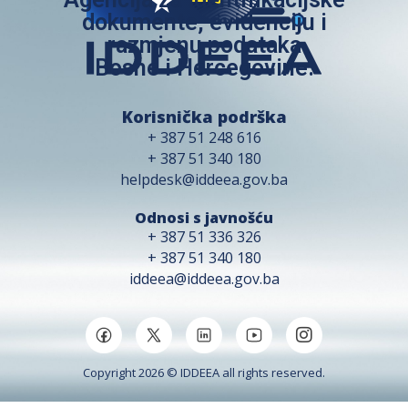
dokumente, evidenciju i
razmjenu podataka
Bosne i Hercegovine.
Korisnička podrška
+ 387 51 248 616
+ 387 51 340 180
helpdesk@iddeea.gov.ba
Odnosi s javnošću
+ 387 51 336 326
+ 387 51 340 180
iddeea@iddeea.gov.ba
Copyright 2026 © IDDEEA all rights reserved.