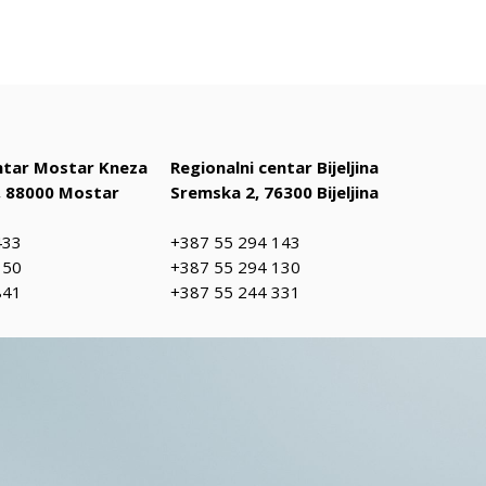
entar Mostar Kneza
Regionalni centar Bijeljina
 88000 Mostar
Sremska 2, 76300 Bijeljina
433
+387 55 294 143
150
+387 55 294 130
841
+387 55 244 331