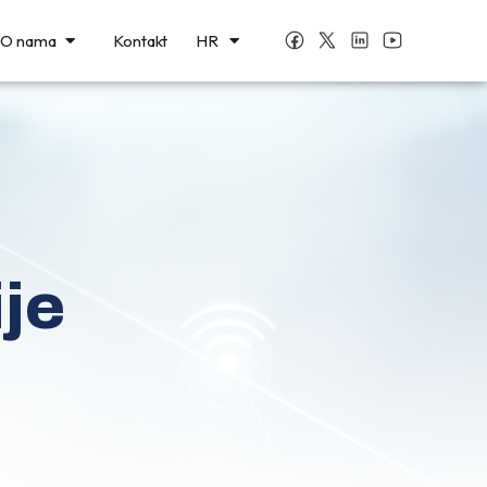
BS
O nama
Kontakt
HR
СР
je