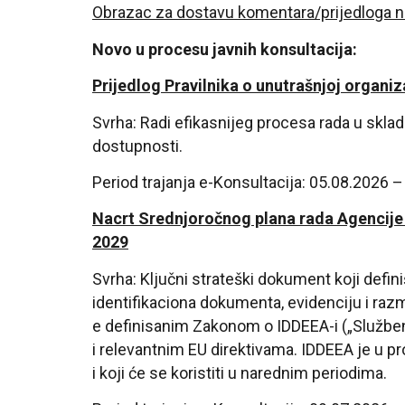
Obrazac za dostavu komentara/prijedloga na 
Novo u procesu javnih konsultacija:
Prijedlog Pravilnika o unutrašnjoj organi
Svrha: Radi efikasnijeg procesa rada u skladu
dostupnosti.
Period trajanja e-Konsultacija: 05.08.2026 
Nacrt
Srednjoročnog plana rada Agencije 
2029
Svrha: Ključni strateški dokument koji defin
identifikaciona dokumenta, evidenciju i r
e definisanim Zakonom o IDDEEA-i („Služben
i relevantnim EU direktivama. IDDEEA je u 
i koji će se koristiti u narednim periodima.