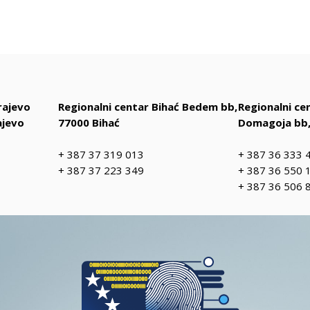
rajevo
Regionalni centar Bihać Bedem bb,
Regionalni c
ajevo
77000 Bihać
Domagoja bb,
+ 387 37 319 013
+ 387 36 333 
+ 387 37 223 349
+ 387 36 550 
+ 387 36 506 