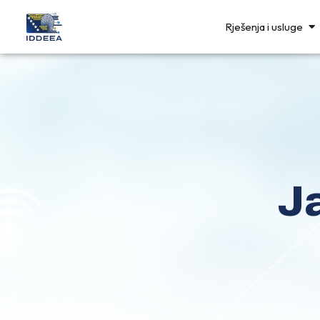
Rješenja i usluge
J