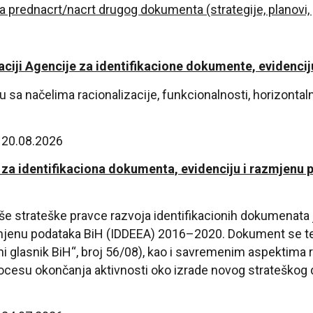
prednacrt/nacrt drugog dokumenta (strategije, planovi, p
zaciji Agencije za identifikacione dokumente, evidenci
 sa načelima racionalizacije, funkcionalnosti, horizontalne
– 20.08.2026
za identifikaciona dokumenta, evidenciju i razmjenu 
iše strateške pravce razvoja identifikacionih dokumenata 
azmjenu podataka BiH (IDDEEA) 2016–2020. Dokument se 
i glasnik BiH“, broj 56/08), kao i savremenim aspektima
procesu okončanja aktivnosti oko izrade novog strateško