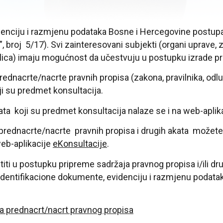
denciju i razmjenu podataka Bosne i Hercegovine postupa 
”, broj 5/17). Svi zainteresovani subjekti (organi uprave, 
a lica) imaju mogućnost da učestvuju u postupku izrade pra
nacrte/nacrte pravnih propisa (zakona, pravilnika, odluka
oji su predmet konsultacija.
kata koji su predmet konsultacija nalaze se i na web-aplik
rednacrte/nacrte pravnih propisa i drugih akata možete d
web-aplikacije
eKonsultacije
.
istiti u postupku pripreme sadržaja pravnog propisa i/ili 
dentifikacione dokumente, evidenciju i razmjenu podata
a prednacrt/nacrt pravnog propisa