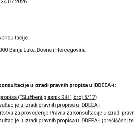
– 24.07.2026
konsultacije
8000 Banja Luka, Bosna i Hercegovina
onsultacije u izradi pravnih propisa u IDDEEA-i:
 propisa (“Službeni glasnik BiH”, broj 5/17)
ltacije u izradi pravnih propisa u IDDEEA-i
tva za provođenje Pravila za konsultacije u izradi pravn
ltacije u izradi pravnih propisa u IDDEEA-i (prečišćeni t