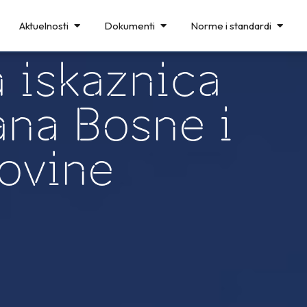
Aktuelnosti
Dokumenti
Norme i standardi
 iskaznica
ana Bosne i
ovine