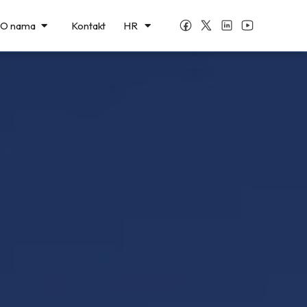
BS
O nama
Kontakt
HR
СР