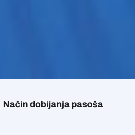
Osnovne
Način dobijanja pasoša
informacije
Pasoš