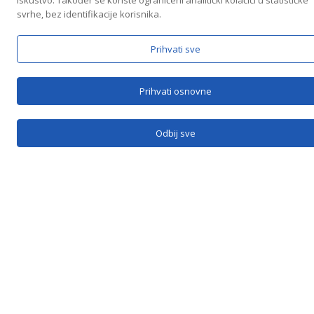
iskustvo. Također se koriste ograničeni analitički kolačići u statističke
svrhe, bez identifikacije korisnika.
Prihvati sve
Prihvati osnovne
Odbij sve
ZA MALOLJETNA I POSLOVNO NESPOSOBNA LICA
ZAHTJEV PODNOSI JEDAN OD RODITELJA UZ
SAGLASNOST DRUGOG