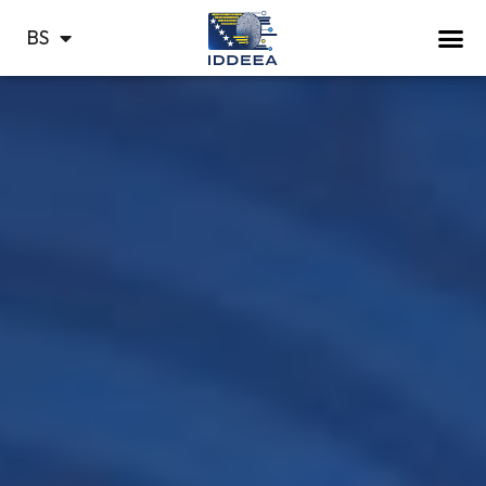
HR
BS
СР