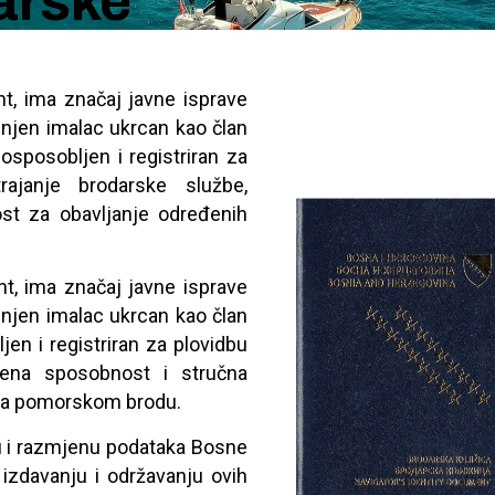
arske
ent, ima značaj javne isprave
 njen imalac ukrcan kao član
osposobljen i registriran za
rajanje brodarske službe,
st za obavljanje određenih
nt, ima značaj javne isprave
 njen imalac ukrcan kao član
en i registriran za plovidbu
vena sposobnost i stručna
 na pomorskom brodu.
ju i razmjenu podataka Bosne
 izdavanju i održavanju ovih