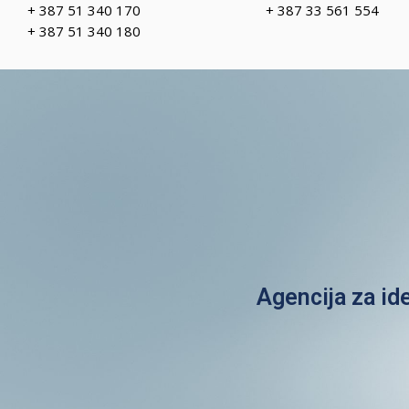
+ 387 51 340 170
+ 387 33 561 554
+ 387 51 340 180
Agencija za id