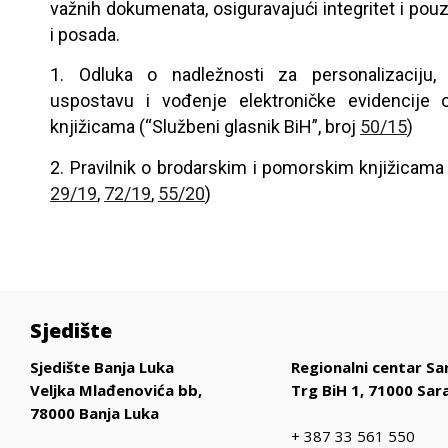
važnih dokumenata, osiguravajući integritet i po
i posada.
1. Odluka o nadležnosti za personalizaciju, 
uspostavu i vođenje elektroničke evidencije
knjižicama (“Službeni glasnik BiH”, broj
50/15
)
2. Pravilnik o brodarskim i pomorskim knjižicama 
29/19
,
72/19
,
55/20
)
Sjedište
Sjedište Banja Luka
Regionalni centar Sa
Veljka Mlađenovića bb,
Trg BiH 1, 71000 Sar
78000 Banja Luka
+ 387 33 561 550