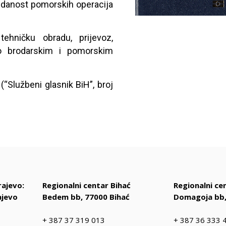
uzdanost pomorskih operacija
tehničku obradu, prijevoz,
 o brodarskim i pomorskim
(“Službeni glasnik BiH”, broj
rajevo:
Regionalni centar Bihać
Regionalni c
ajevo
Bedem bb, 77000 Bihać
Domagoja bb,
+ 387 37 319 013
+ 387 36 333 