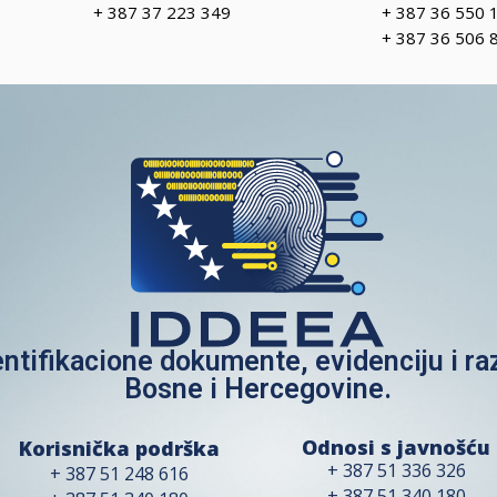
+ 387 37 223 349
+ 387 36 550 
+ 387 36 506 
entifikacione dokumente, evidenciju i r
Bosne i Hercegovine.
Odnosi s javnošću
Korisnička podrška
+ 387 51 336 326
+ 387 51 248 616
+ 387 51 340 180