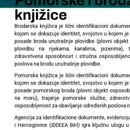
Pomorske i brod
knjižice
Brodarska knjižica je lični identifikacioni dokum
kojom se dokazuje identitet, svojstvo u kojem je
posade broda unutrašnje plovidbe (plovni objekt 
plovidbu na rijekama, kanalima, jezerima), t
zdravstvena sposobnost i stručna osposobljeno
poslova na brodu unutrašnje plovidbe.
Pomorska knjižica je lični identifikacioni dokume
kojom se dokazuje identitet, svojstvo u kojem je
posade pomorskog broda (plovni objekt osposoblj
na moru), trajanje pomorske službe, zdravst
osposobljenost za obavljanje određenih poslova
Agencija za identifikacione dokumente, evidenci
i Hercegovine (IDDEEA BiH) igra ključnu ulogu u