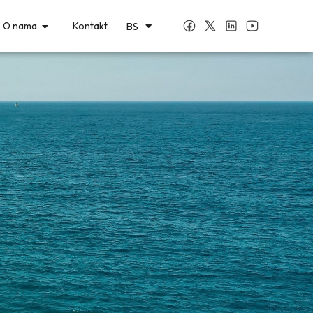
HR
BS
O nama
Kontakt
СР