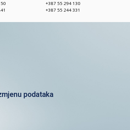
150
+387 55 294 130
841
+387 55 244 331
azmjenu podataka