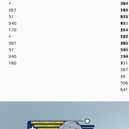
+
37
387
294
387
319
36
143
51
013
333
+38
340
+
433
55
170
387
+
294
+
37
387
130
387
223
36
+38
51
349
550
55
340
150
244
180
+
331
387
36
506
841