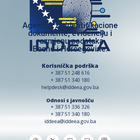
Agencija za identifikacione
dokumente, evidenciju i
razmjenu podataka
Bosne i Hercegovine.
Korisnička podrška
+ 387 51 248 616
+ 387 51 340 180
helpdesk@iddeea.gov.ba
Odnosi s javnošću
+ 387 51 336 326
+ 387 51 340 180
iddeea@iddeea.gov.ba