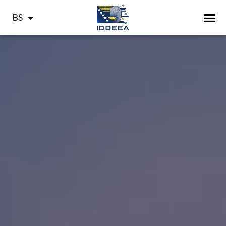
HR
BS
СР