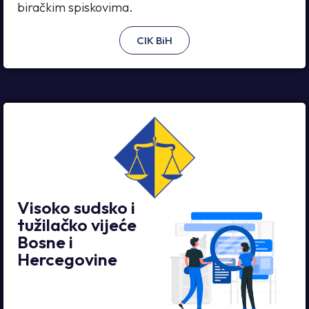
biračkim spiskovima.
CIK BiH
Visoko sudsko i
tužilačko vijeće
Bosne i
Hercegovine