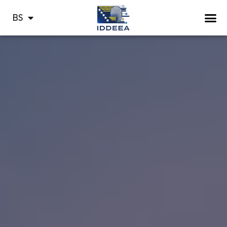
HR
BS
СР