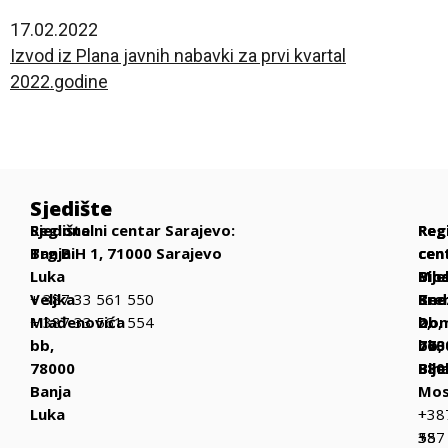
17.02.2022
Izvod iz Plana javnih nabavki za prvi kvartal
2022.godine
Sjedište
Sjedište
Regionalni centar Sarajevo:
Reg
Reg
Reg
Banja
Trg BiH 1, 71000 Sarajevo
cen
cen
cen
Luka
Bih
Mos
Bije
Veljka
+ 387 33 561 550
Be
Kne
Sre
Mlađenovića
+ 387 33 561 554
bb,
Dom
2,
bb,
770
bb,
763
78000
Bih
880
Bije
Banja
Mos
Luka
+
+38
387
+
55