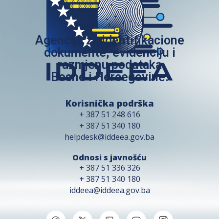
Agencija za identifikacione
dokumente, evidenciju i
razmjenu podataka
Bosne i Hercegovine.
Korisnička podrška
+ 387 51 248 616
+ 387 51 340 180
helpdesk@iddeea.gov.ba
Odnosi s javnošću
+ 387 51 336 326
+ 387 51 340 180
iddeea@iddeea.gov.ba