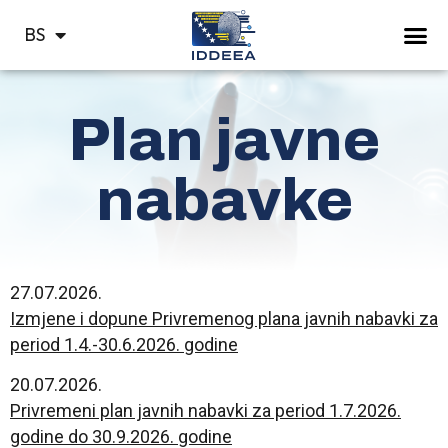
HR
BS
СР
Plan javne
nabavke
27.07.2026.
Izmjene i dopune Privremenog plana javnih nabavki za
period 1.4.-30.6.2026. godine
20.07.2026.
Privremeni plan javnih nabavki za period 1.7.2026.
godine do 30.9.2026. godine