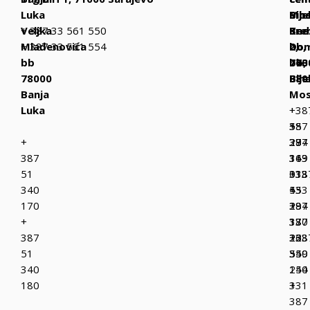
Luka
Bih
Mos
Bije
Veljka
+ 387 33 561 550
Be
Kne
Sre
Mlađenovića
+ 387 33 561 554
bb,
Dom
2,
bb
770
bb,
763
78000
Bih
880
Bije
Banja
Mos
Luka
+
+38
387
+
55
+
37
387
294
387
319
36
143
51
013
333
+38
340
+
433
55
170
387
+
294
+
37
387
130
387
223
36
+38
51
349
550
55
340
150
244
180
+
331
387