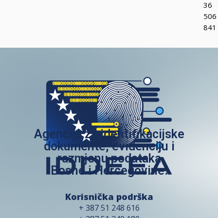
36
506
841
Agencija za identifikacijske
dokumente, evidenciju i
razmjenu podataka
Bosne i Hercegovine.
Korisnička podrška
+ 387 51 248 616