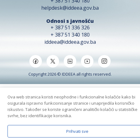
+ 387 51 340 180
helpdesk@iddeea.gov.ba
Odnosi s javnošću
+ 387 51 336 326
+ 387 51 340 180
iddeea@iddeea.gov.ba
Copyright 2026 © IDDEEA all rights reserved.
Ova web stranica koristi neophodne i funkcionalne kolačiće kako bi
osigurala ispravno funkcionisanje stranice i unaprijedila korisničko
iskustvo. Također se koriste ograničeni analitički kolačići u statističke
svrhe, bez identifikacije korisnika.
Prihvati sve