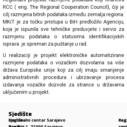
RCC ( eng. The Regional Cooperation Council), čiji je
cilj razmjena bitnih podataka između zemalja regiona.
MKiT je za točku pristupa u BiH predložilo Agenciju,
koja je ispunila sve tehničke preduvjete i servis za
razmjenu podataka o statusima identifikacijskih
isprava je spreman za puštanje u rad.
U realizaciji je projekt elektroničke automatizirane
razmjene podataka o vozačkim dozvolama sa više
država Europske unije koji za cilj imaju smanjenje
administrativnih procedura i ubrzavanje procesa
izdavanja vozačke dozvole za strance u državama
uključenim u projekt.
Sjedište
Sjedište
Regionalni centar Sarajevo
Reg
Reg
Reg
Banja
Trg BiH 1, 71000 Sarajevo
cen
cen
cen