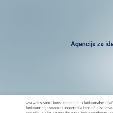
Agencija za id
Ova web stranica koristi neophodne i funkcionalne kolač
funkcionisanje stranice i unaprijedila korisničko iskustvo
analitički kolačići u statističke svrhe, bez identifikacije kor