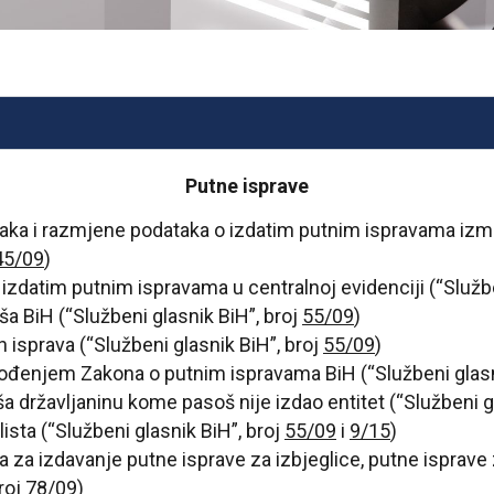
Putne isprave
ataka i razmjene podataka o izdatim putnim ispravama izm
45/09
)
 izdatim putnim ispravama u centralnoj evidenciji (“Službe
ša BiH (“Službeni glasnik BiH”, broj
55/09
)
 isprava (“Službeni glasnik BiH”, broj
55/09
)
vođenjem Zakona o putnim ispravama BiH (“Službeni glasn
a državljaninu kome pasoš nije izdao entitet (“Službeni g
lista (“Službeni glasnik BiH”, broj
55/09
i
9/15
)
va za izdavanje putne isprave za izbjeglice, putne isprave
roj
78/09
)