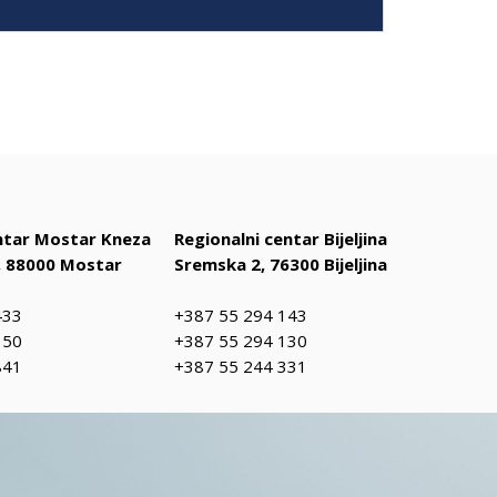
entar Mostar Kneza
Regionalni centar Bijeljina
 88000 Mostar
Sremska 2, 76300 Bijeljina
433
+387 55 294 143
150
+387 55 294 130
841
+387 55 244 331