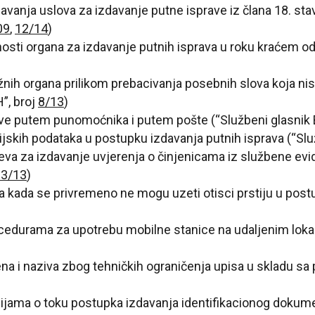
javanja uslova za izdavanje putne isprave iz člana 18. st
09
,
12/14
)
nosti organa za izdavanje putnih isprava u roku kraćem od
nih organa prilikom prebacivanja posebnih slova koja nis
”, broj
8/13
)
ve putem punomoćnika i putem pošte (“Službeni glasnik B
jskih podataka u postupku izdavanja putnih isprava (“Služ
eva za izdavanje uvjerenja o činjenicama iz službene ev
83/13
)
 kada se privremeno ne mogu uzeti otisci prstiju u postu
cedurama za upotrebu mobilne stanice na udaljenim lokac
ena i naziva zbog tehničkih ograničenja upisa u skladu s
cijama o toku postupka izdavanja identifikacionog doku