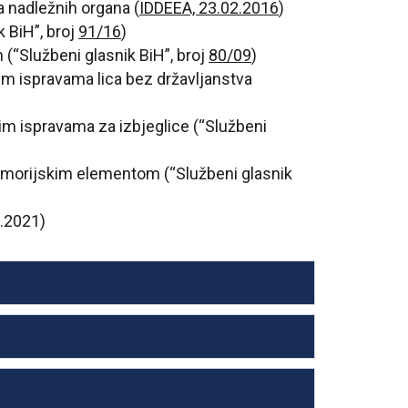
 nadležnih organa (
IDDEEA, 23.02.2016
)
 BiH”, broj
91/16
)
“Službeni glasnik BiH”, broj
80/09
)
im ispravama lica bez državljanstva
im ispravama za izbjeglice (“Službeni
emorijskim elementom (“Službeni glasnik
0.2021)