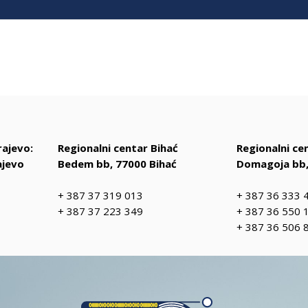
rajevo:
Regionalni centar Bihać
Regionalni c
ajevo
Bedem bb, 77000 Bihać
Domagoja bb,
+ 387 37 319 013
+ 387 36 333 
+ 387 37 223 349
+ 387 36 550 
+ 387 36 506 