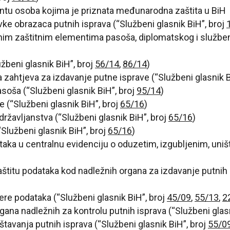
ntu osoba kojima je priznata međunarodna zaštita u BiH (
avke obrazaca putnih isprava (“Službeni glasnik BiH”, broj
alnim zaštitnim elementima pasoša, diplomatskog i službe
užbeni glasnik BiH”, broj
56/14
,
86/14
)
a zahtjeva za izdavanje putne isprave (“Službeni glasnik B
asoša (“Službeni glasnik BiH”, broj
95/14
)
ce (“Službeni glasnik BiH”, broj
65/16
)
 državljanstva (“Službeni glasnik BiH”, broj
65/16
)
“Službeni glasnik BiH”, broj
65/16
)
taka u centralnu evidenciju o oduzetim, izgubljenim, uni
titu podataka kod nadležnih organa za izdavanje putnih i
re podataka (“Službeni glasnik BiH”, broj
45/09
,
55/13
,
2
ana nadležnih za kontrolu putnih isprava (“Službeni glasn
tavanja putnih isprava (“Službeni glasnik BiH”, broj
55/0