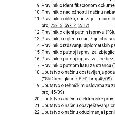
Pravilnik o identifikacionom dokume
Pravilnik o nadležnosti i načinu nab
Pravilnik o obliku, sadržaju i minim
broj
73/13
,
59/14
,
2/17
)
Pravilnik o cijeni putnih isprava (“Sl
Pravilnik o izgledu i sadržaju obrasc
Pravilnik o izdavanju diplomatskih p
Pravilnik o putnoj ispravi za izbjegli
Pravilnik o putnoj ispravi za lice bez
Pravilnik o putnom listu za stranca (
Uputstvo o načinu dostavljanja poda
(“Službeni glasnik BiH”, broj
45/09
)
Uputstvo o tehničkim uslovima za zaš
broj
45/09
)
Uputstvo o načinu elektronske provje
Uputstvo o načinu obavještavanja org
Uputstvo o načinu oduzimanja i poniš