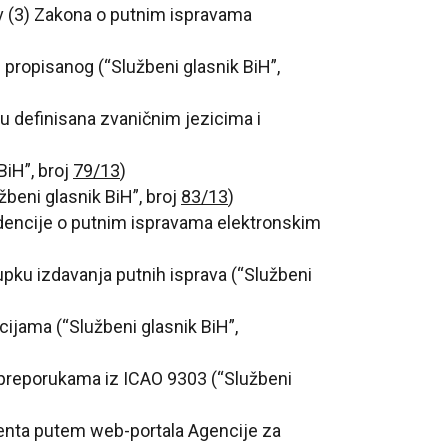
av (3) Zakona o putnim ispravama
 propisanog (“Službeni glasnik BiH”,
u definisana zvaničnim jezicima i
iH”, broj
79/13
)
beni glasnik BiH”, broj
83/13
)
idencije o putnim ispravama elektronskim
pku izdavanja putnih isprava (“Službeni
ijama (“Službeni glasnik BiH”,
a preporukama iz ICAO 9303 (“Službeni
menta putem web-portala Agencije za