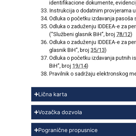
identifikacione dokumente, evidenci
Instrukcija o dodatnim provjerama u
Odluka o početku izdavanja pasoša 
Odluka o zaduženju IDDEEA-e za pers
(“Službeni glasnik BiH”, broj
78/12
)
Odluka o zaduženju IDDEEA-e za pers
glasnik BiH”, broj
35/13
)
Odluka o početku izdavanja putnih 
BiH”, broj
19/14
)
Pravilnik o sadržaju elektronskog m
Lična karta
Vozačka dozvola
Pogranične propusnice