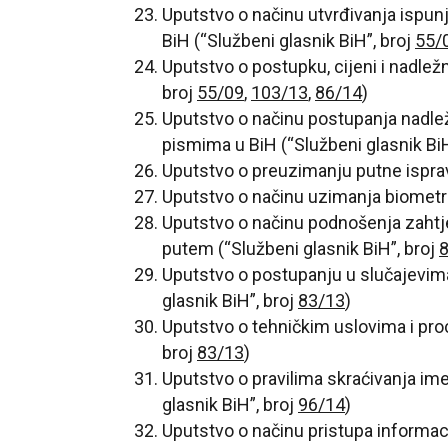
Uputstvo o načinu utvrđivanja ispun
BiH (“Službeni glasnik BiH”, broj
55/
Uputstvo o postupku, cijeni i nadlež
broj
55/09
,
103/13
,
86/14
)
Uputstvo o načinu postupanja nadlež
pismima u BiH (“Službeni glasnik BiH
Uputstvo o preuzimanju putne ispra
Uputstvo o načinu uzimanja biometri
Uputstvo o načinu podnošenja zahtj
putem (“Službeni glasnik BiH”, broj
Uputstvo o postupanju u slučajevima
glasnik BiH”, broj
83/13
)
Uputstvo o tehničkim uslovima i pro
broj
83/13
)
Uputstvo o pravilima skraćivanja im
glasnik BiH”, broj
96/14
)
Uputstvo o načinu pristupa informa