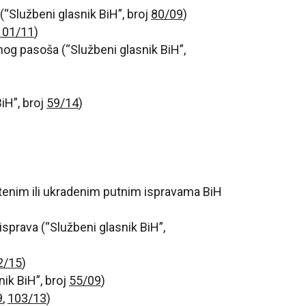
“Službeni glasnik BiH”, broj
80/09
)
101/11
)
nog pasoša (“Službeni glasnik BiH”,
iH”, broj
59/14
)
štenim ili ukradenim putnim ispravama BiH
sprava (“Službeni glasnik BiH”,
2/15
)
ik BiH”, broj
55/09
)
9
,
103/13
)