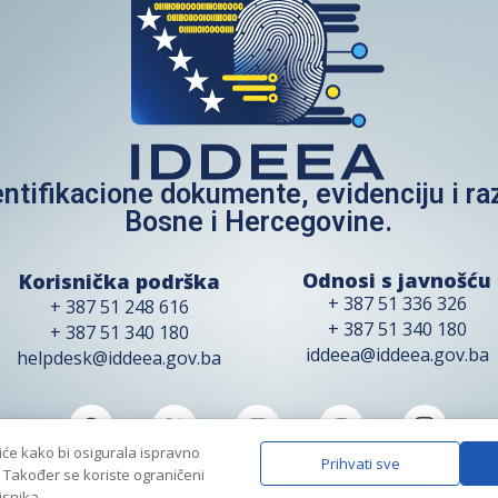
entifikacione dokumente, evidenciju i r
Bosne i Hercegovine.
Odnosi s javnošću
Korisnička podrška
+ 387 51 336 326
+ 387 51 248 616
+ 387 51 340 180
+ 387 51 340 180
iddeea@iddeea.gov.ba
helpdesk@iddeea.gov.ba
iće kako bi osigurala ispravno
Prihvati sve
. Također se koriste ograničeni
Copyright 2026 © IDDEEA all rights reserved.
isnika.