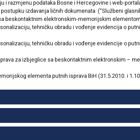
ju i razmjenu podataka Bosne i Hercegovine i web-portala
 postupku izdavanja ličnih dokumenata (“Službeni glasnik
sa beskontaktnim elektronskim-memorijskim elementom (
onalizaciju, tehničku obradu i vođenje evidencija o putn
onalizaciju, tehničku obradu i vođenje evidencije o putn
isprava za izbjeglice sa beskontaktnim elektronskim – m
emorijskog elementa putnih isprava BiH (31.5.2010. i 1.1