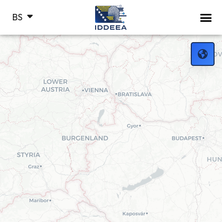
HR
BS
СР