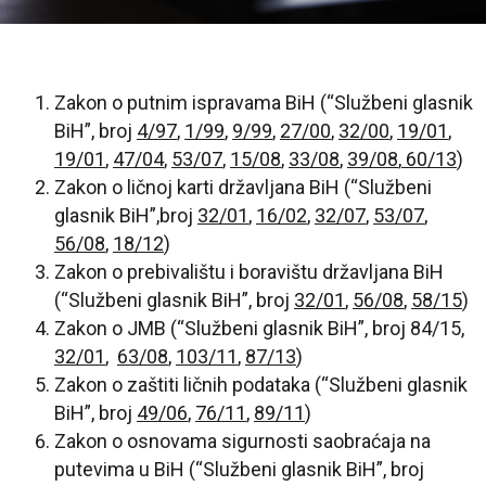
Zakon o putnim ispravama BiH (“Službeni glasnik
BiH”, broj
4/97
,
1/99
,
9/99
,
27/00
,
32/00
,
19/01
,
19/01
,
47/04
,
53/07
,
15/08
,
33/08
,
39/08
,
60/13
)
Zakon o ličnoj karti državljana BiH (“Službeni
glasnik BiH”,broj
32/01
,
16/02
,
32/07
,
53/07
,
56/08
,
18/12
)
Zakon o prebivalištu i boravištu državljana BiH
(“Službeni glasnik BiH”, broj
32/01
,
56/08
,
58/15
)
Zakon o JMB (“Službeni glasnik BiH”, broj 84/15,
32/01
,
63/08
,
103/11
,
87/13
)
Zakon o zaštiti ličnih podataka (“Službeni glasnik
BiH”, broj
49/06
,
76/11
,
89/11
)
Zakon o osnovama sigurnosti saobraćaja na
putevima u BiH (“Službeni glasnik BiH”, broj