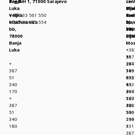
Banja
Trg BiH 1, 71000 Sarajevo
cen
cen
cen
Luka
Bih
Mos
Bije
Veljka
+ 387 33 561 550
Be
Kne
Sre
Mlađenovića
+ 387 33 561 554
bb,
Dom
2,
bb,
770
bb,
763
78000
Bih
880
Bije
Banja
Mos
Luka
+
+38
387
+
55
+
37
387
294
387
319
36
143
51
013
333
+38
340
+
433
55
170
387
+
294
+
37
387
130
387
223
36
+38
51
349
550
55
340
150
244
180
+
331
387