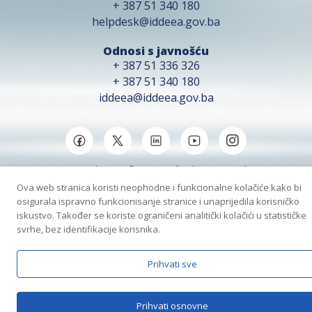
+ 387 51 340 180
helpdesk@iddeea.gov.ba
Odnosi s javnošću
+ 387 51 336 326
+ 387 51 340 180
iddeea@iddeea.gov.ba
Copyright 2026 © IDDEEA all rights reserved.
Ova web stranica koristi neophodne i funkcionalne kolačiće kako bi
osigurala ispravno funkcionisanje stranice i unaprijedila korisničko
iskustvo. Također se koriste ograničeni analitički kolačići u statističke
svrhe, bez identifikacije korisnika.
Prihvati sve
Prihvati osnovne