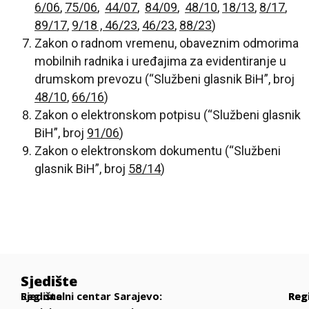
6/06
,
75/06
,
44/07
,
84/09
,
48/10
,
18/13
,
8/17
,
89/17
,
9/18 ,
46/23
,
46/23
,
88/23
)
Zakon o radnom vremenu, obaveznim odmorima
mobilnih radnika i uređajima za evidentiranje u
drumskom prevozu (“Službeni glasnik BiH”, broj
48/10
,
66/16
)
Zakon o elektronskom potpisu (“Službeni glasnik
BiH”, broj
91/06
)
Zakon o elektronskom dokumentu (“Službeni
glasnik BiH”, broj
58/14
)
Sjedište
Sjedište
Regionalni centar Sarajevo:
Reg
Reg
Reg