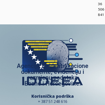
36
506
841
Agencija za identifikacione
dokumente, evidenciju i
razmjenu podataka
Bosne i Hercegovine.
Korisnička podrška
+ 387 51 248 616