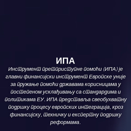
ИПА
Инструмент претприступне помоћи (ИПА) је
главни финансијски инструмент Европске уније
за пружање помоћи државама корисницама у
постепеном усклађивању са стандардима и
политикама ЕУ. ИПА представља свеобухватну
подршку процесу европских интеграција, кроз
финансијску, техничку и експертну подршку
реформама.