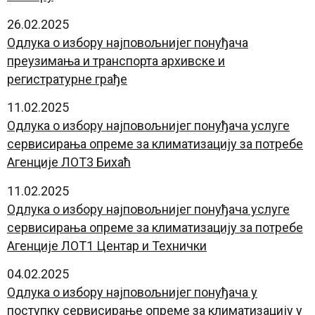
26.02.2025
Одлука о избору најповољнијег понуђача
преузимања и транспорта архивске и
регистратурне грађе
11.02.2025
Одлука о избору најповољнијег понуђача услуге
сервисирања опреме за климатизацију за потребе
Агенције ЛОТ3 Бихаћ
11.02.2025
Одлука о избору најповољнијег понуђача услуге
сервисирања опреме за климатизацију за потребе
Агенције ЛОТ1 Центар и Технички
04.02.2025
Oдлука о избору најповољнијег понуђача у
поступку сервисирање опреме за климатизацију у