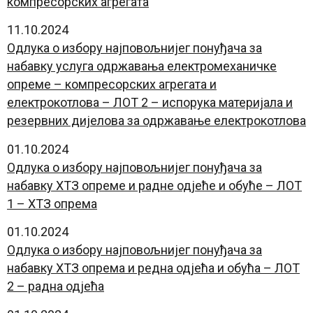
компресорских агрегата
11.10.2024
Oдлука о избору најповољнијег понуђача за
набавку услуга одржавања електромеханичке
опреме – компресорских агрегата и
електрокотлова – ЛОТ 2 – испорука материјала и
резервних дијелова за одржавање електрокотлова
01.10.2024
Oдлука о избору најповољнијег понуђача за
набавку ХТЗ опреме и радне одјеће и обуће – ЛОТ
1 – ХТЗ опрема
01.10.2024
Oдлука о избору најповољнијег понуђача за
набавку ХТЗ опрема и редна одјећа и обућа – ЛОТ
2 – радна одјећа