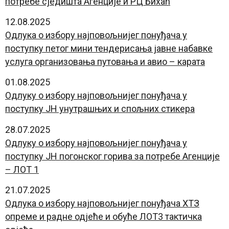
потребе сједишта Агенције и РЦ Бихаћ
12.08.2025
Одлука о избору најповољнијег понуђача у
поступку петог мини тендерисања јавне набавке
услуга организовања путовања и авио – карата
01.08.2025
Одлуку о избору најповољнијег понуђача у
поступку ЈН унутрашњих и спољних стикера
28.07.2025
Одлуку о избору најповољнијег понуђача у
поступку ЈН погонског горива за потребе Агенције
– ЛОТ 1
21.07.2025
Одлука о избору најповољнијег понуђача ХТЗ
опреме и радне одјеће и обуће ЛОТ3 тактичка