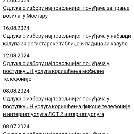
21.08.2024
Oдлука о избору најповољнијег понуђача за прање
возила у Мостару
16.08.2024
Oдлука о избору најповољнијег понуђача у набавци
калупа за регистарске таблице и ладица за калупе
12.08.2024
Одлука о избору најповољнијег понуђача у
поступку ЈН услуга коришћења мобилне
телефоније
08.08.2024
Одлука о избору најповољнијег понуђача у
поступку ЈН услуга коришћења фиксне телефоније
и интернет услуга ЛОТ 2 интернет услуга
08.07.2024