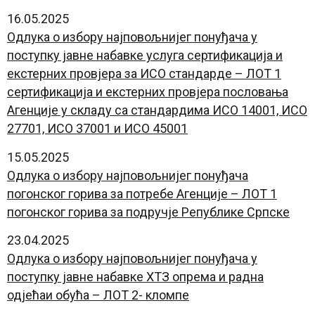
16.05.2025
Oдлука о избору најповољнијег понуђача у
поступку јавне набавке услуга сертификација и
екстерних провјера за ИСО стандарде – ЛОТ 1
сертификација и екстерних провјера пословања
Агенције у складу са стандардима ИСО 14001, ИСО
27701, ИСО 37001 и ИСО 45001
15.05.2025
Oдлука о избору најповољнијег понуђача
погонског горива за потребе Агенције – ЛОТ 1
погонског горива за подручје Републике Српске
23.04.2025
Oдлука о избору најповољнијег понуђача у
поступку јавне набавке ХТЗ опрема и радна
одјећаи обућа – ЛОТ 2- кломпе