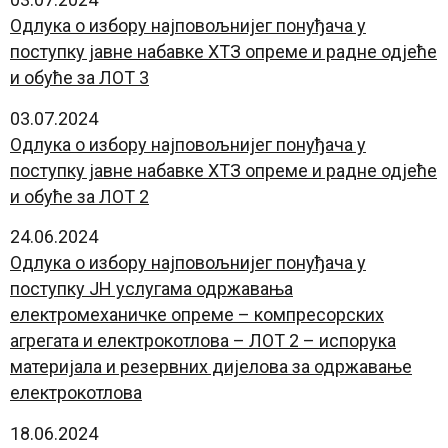
Oдлука о избору најповољнијег понуђача у
поступку јавне набавке ХТЗ опреме и радне одјеће
и обуће за ЛОТ 3
03.07.2024
Oдлука о избору најповољнијег понуђача у
поступку јавне набавке ХТЗ опреме и радне одјеће
и обуће за ЛОТ 2
24.06.2024
Oдлука о избору најповољнијег понуђача у
поступку ЈН услугама одржавања
електромеханичке опреме – компресорских
агрегата и електрокотлова – ЛОТ 2 – испорука
материјала и резервних дијелова за одржавање
електрокотлова
18.06.2024