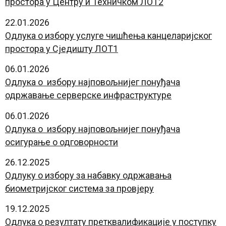
простора у Центру и Техничком ЛОТ2
22.01.2026
Одлука о избору услуге чишћења канцеларијског
простора у Сједишту ЛОТ1
06.01.2026
Одлука о избору најповољнијег понуђача
одржавање серверске инфраструктуре
06.01.2026
Одлука о избору најповољнијег понуђача
осигурање о одговорности
26.12.2025
Одлуку о избору за набавку одржавања
биометријског система за провјеру
19.12.2025
Одлука о резултату претквалификације у поступку