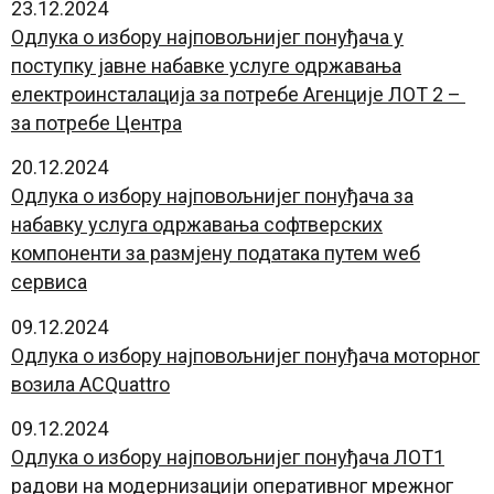
23.12.2024
Oдлука о избору најповољнијег понуђача у
поступку јавне набавке услуге одржавања
електроинсталација за потребе Агенције ЛОТ 2 –
за потребе Центра
20.12.2024
Одлука о избору најповољнијег понуђача за
набавку услуга одржавања софтверских
компоненти за размјену података путем wеб
сервиса
09.12.2024
Oдлука о избору најповољнијег понуђача моторног
возила АCQuattro
09.12.2024
Oдлука о избору најповољнијег понуђача ЛОТ1
радови на модернизацији оперативног мрежног