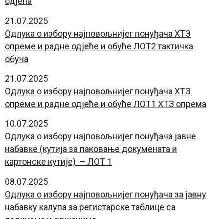
одјећа
21.07.2025
Одлука о избору најповољнијег понуђача ХТЗ
опреме и радне одјеће и обуће ЛОТ2 тактичка
обуча
21.07.2025
Одлука о избору најповољнијег понуђача ХТЗ
опреме и радне одјеће и обуће ЛОТ1 ХТЗ опрема
10.07.2025
Одлука о избору најповољнијег понуђача јавне
набавке (кутија за паковање докумената и
картонске кутије) – ЛОТ 1
08.07.2025
Одлука о избору најповољнијег понуђача за јавну
набавку калупа за регистарске таблице са