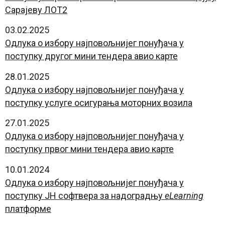
Сарајеву ЛОТ2
03.02.2025
Oдлука о избору најповољнијег понуђача у
поступку другог мини тендера авио карте
28.01.2025
Oдлука о избору најповољнијег понуђача у
поступку услуге осигурања моторних возила
27.01.2025
Oдлука о избору најповољнијег понуђача у
поступку првог мини тендера авио карте
10.01.2024
Oдлука о избору најповољнијег понуђача у
поступку ЈН софтвера за надоградњу
eLearning
платформе