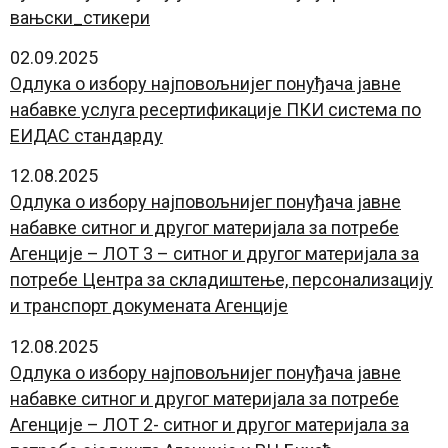
вањски_стикери
02.09.2025
Одлука о избору најповољнијег понуђача јавне
набавке услуга ресертификације ПКИ система по
ЕИДАС стандарду
12.08.2025
Одлука о избору најповољнијег понуђача јавне
набавке ситног и другог материјала за потребе
Агенције – ЛОТ 3 – ситног и другог материјала за
потребе Центра за складиштење, персонализацију
и транспорт докумената Агенције
12.08.2025
Одлука о избору најповољнијег понуђача јавне
набавке ситног и другог материјала за потребе
Агенције – ЛОТ 2- ситног и другог материјала за