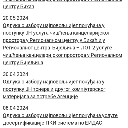
центру Бихаћ
20.05.2024
Одлука о избору најповољнијег понуђача у
поступку ЈН услуга чишћења канцеларијског
простора у Регионалном центру у Бихаћ и у
Регионалног центра Бијељина
– ЛОТ 2 услуге
чишћења канцеларијског простора у Регионалном
центру Бијељина
30.04.2024
Oдлука о избору најповољнијег понуђача у
поступку ЈН тонера и другог компјутерског
материјала за потребе Агенције
08.04.2024
Одлука о избору најповољнијег понуђача услуге
досертификације ПКИ система по ЕИДАС