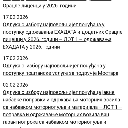
Орацле лиценци у 2026. години
17.02.2026
Одлука о избору најповољнијег понуђача у
поступку одржавања ЕXАДАТА и додатних Орацле
лиценци у 2026. години – ЛОТ 1 – одржавања
ЕXАДАТА у 2026. години
17.02.2026
Одлука о избору најповољнијег понуђача у
поступку поштанске услуге за подручје Мостара
02.02.2026
Одлука о избору најповољнијег понуђаца јавне
набавке поправки и одржавања моторних возила
са набавком моторног уља и материјала – ЛОТ 1 –
поправка и одржавање моторних возила ван
гарантног рока са набавком моторног уља и