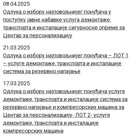
08.04.2025
Oдлука о избору најповољнијег понуђача у
поступку јавне набавке услуга демонтаже,
транспорта и инсталације сигурносне опреме за
Центар за персонализацију
21.03.2025
Oдлука о избору најповољнијег понуђача – ЛОТ 1
– услуге демонтаже, транспорта и инсталације
система за резервно напајање
17.03.2025
Oдлука о избору најповољнијег понуђача услуге
демонтаже, транспорта и инсталације система за
резервно напајање и компресорских машина за
Центар за персонализацију- ЛОТ 2- услуге
демонтаже, транспорта и инсталације
компресорских машина