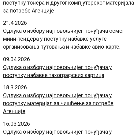
поступку тонера и другог компјутерског материјала
за потребе Агенције
21.4.2026
Одлука о избору најповољнијег
понуђача
осмог
мини-тендера у поступку набавке услуге
организовања путовања и набавке авио-карте.
09.04.2026
Одлука о избору најповољнијег понуђача у
поступку набавке тахографских картица
18.3.2026
Одлука о избору најповољнијег понуђача у
поступку материјал за чишћење за потребе
Агенције
16.03.2026
Одлука о избору најповољнијег
понуђача
у