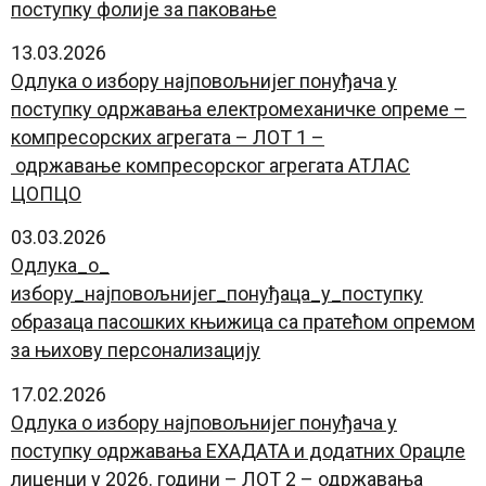
поступку фолије за паковање
13.03.2026
Одлука о избору најповољнијег
понуђача
у
поступку
одржавања
електромеханичке
опреме –
компресорских агрегата – ЛОТ 1 –
одржавање
компресорског агрегата АТЛАС
ЦОПЦО
03.03.2026
Одлука_о_
избору_најповољнијег_понуђаца_у_поступку
образаца пасошких књижица са пратећом опремом
за њихову персонализацију
17.02.2026
Одлука о избору најповољнијег понуђача у
поступку одржавања ЕXАДАТА и додатних Орацле
лиценци у 2026. години – ЛОТ 2 – одржавања