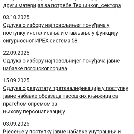
други материјал за потребе Техничког_сектора
03.10.2025.
Одлука о избору најповољињег понуђача у
поступку инсталисања и стављање у функцију
сигурносног ИРЕX система 58
22.09.2025
Одлука о избору најповољнијег понуђача јавне
набавке погонског горива
15.09.2025
Одлука о резултату претквалификације у поступку
јавне набавке образаца пасошких књижица са
пратећом опремом за
њихову персонализацију
03.09.2025
Рјесење у поступку јавне набавке унутрашњи и