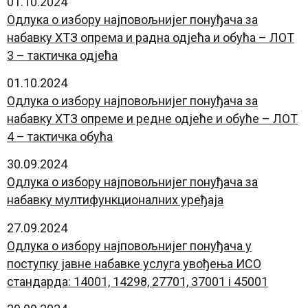
01.10.2024
Oдлука о избору најповољнијег понуђача за
набавку ХТЗ опрема и радна одјећа и обућа – ЛОТ
3 – тактичка одјећа
01.10.2024
Oдлука о избору најповољнијег понуђача за
набавку ХТЗ опреме и редне одјеће и обуће – ЛОТ
4 – тактичка обућа
30.09.2024
Oдлука о избору најповољнијег понуђача за
набавку мултифункционалних уређаја
27.09.2024
Oдлука о избору најповољнијег понуђача у
поступку јавне набавке услуга увођења ИСО
стандарда: 14001, 14298, 27701, 37001 i 45001