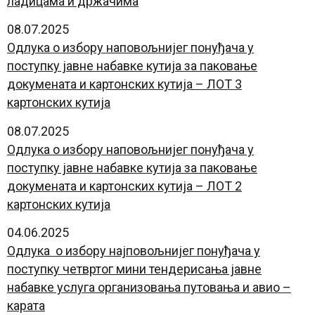
ладицама и држачима
08.07.2025
Одлука о избору наповољнијег понуђача у
поступку јавне набавке кутија за паковање
докумената и картонских кутија – ЛОТ 3
картонских кутија
08.07.2025
Одлука о избору наповољнијег понуђача у
поступку јавне набавке кутија за паковање
докумената и картонских кутија – ЛОТ 2
картонских кутија
04.06.2025
Одлука о избору најповољнијег понуђача у
поступку четвртог мини тендерисања јавне
набавке услуга организовања путовања и авио –
карата