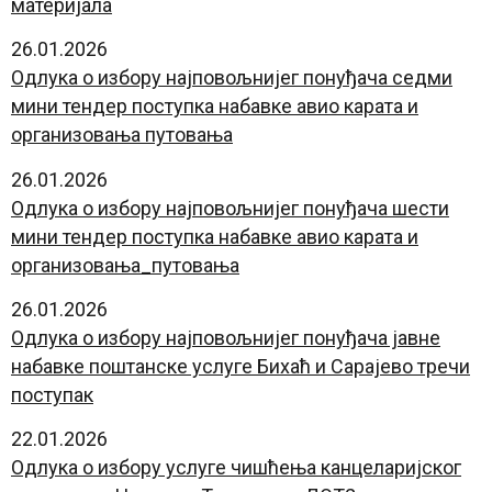
материјала
26.01.2026
Одлука о избору најповољнијег понуђача седми
мини тендер поступка набавке авио карата и
организовања путовања
26.01.2026
Одлука о избору најповољнијег понуђача шести
мини тендер поступка набавке авио карата и
организовања_путовања
26.01.2026
Одлука о избору најповољнијег понуђача јавне
набавке поштанске услуге Бихаћ и Сарајево тречи
поступак
22.01.2026
Одлука о избору услуге чишћења канцеларијског