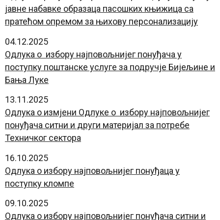
јавне набавке образаца пасошких књижица са
пратећом опремом за њихову персонализацију
04.12.2025
Одлука о избору најповољнијег понуђача у
поступку поштанске услуге за подручје Бијељине и
Бања Луке
13.11.2025
Одлука о измјени Одлуке о избору најповољнијег
понуђача ситни и други материјал за потребе
Техничког сектора
16.10.2025
Одлука о избору најповољнијег понуђаца у
поступку кломпе
09.10.2025
Одлука о избору најповољнијег понуђача ситни и