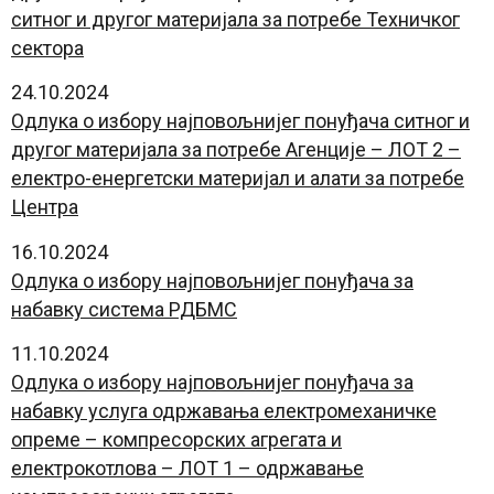
ситног и другог материјала за потребе Техничког
сектора
24.10.2024
Oдлука о избору најповољнијег понуђача ситног и
другог материјала за потребе Агенције – ЛОТ 2 –
електро-енергетски материјал и алати за потребе
Центра
16.10.2024
Oдлука о избору најповољнијег понуђача за
набавку система РДБМС
11.10.2024
Oдлука о избору најповољнијег понуђача за
набавку услуга одржавања електромеханичке
опреме – компресорских агрегата и
електрокотлова – ЛОТ 1 – одржавање