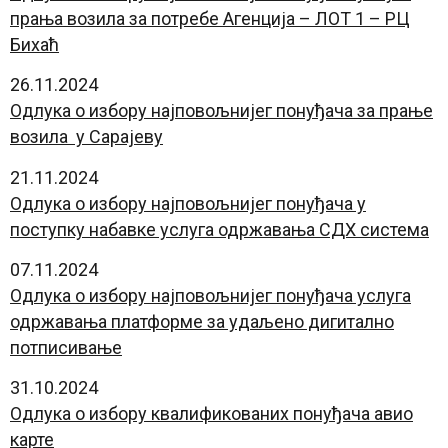
прања возила за потребе Агенција – ЛОТ 1 – РЦ
Бихаћ
26.11.2024
Oдлука о избору најповољнијег понуђача за прање
возила у Сарајеву
21.11.2024
Oдлука о избору најповољнијег понуђача у
поступку набавке услуга одржавања СДХ система
07.11.2024
Одлука о избору најповољнијег понуђача услуга
одржавања платформе за удаљено дигитално
потписивање
31.10.2024
Одлука о избору квалификованих понуђача авио
карте