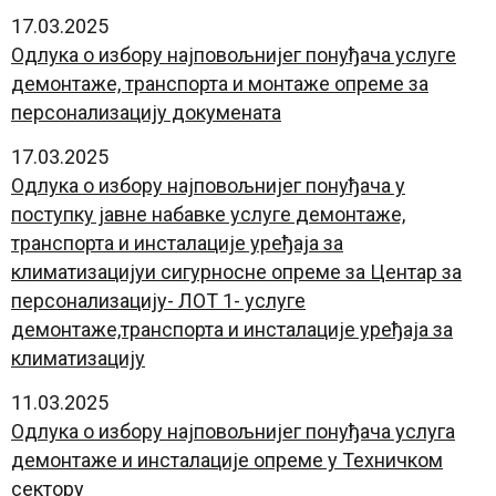
17.03.2025
Oдлука о избору најповољнијег понуђача услуге
демонтаже, транспорта и монтаже опреме за
персонализацију докумената
17.03.2025
Oдлука о избору најповољнијег понуђача у
поступку јавне набавке услуге демонтаже,
транспорта и инсталације уређаја за
климатизацијуи сигурносне опреме за Центар за
персонализацију- ЛОТ 1- услуге
демонтаже,транспорта и инсталације уређаја за
климатизацију
11.03.2025
Oдлука о избору најповољнијег понуђача услуга
демонтаже и инсталације опреме у Техничком
сектору