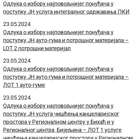
Oдлука о избору најповољнијег понуђача у
поступку ЈН услуга интегралног одржавања ПКИ
23.05.2024
Oдлука о избору најповољнијег понуђача у
поступку ЈН ауто-гума и потрошног материјала –
LOT 2 потрошни материјал
23.05.2024
Oдлука о избору најповољнијег понуђача у
поступку ЈН ауто-гума и потрошног материјала –
ЛОТ 1 ауто-гуме
23.05.2024
Одлука о избору најповољнијег понуђача у
поступку ЈН услуга чишћења канцеларијског
простора у Регионалном центру у Бихаћ и у
Регионалног центра Бијељина – ЛОТ 1 услуге
чишћења канцеларијског простора у Регионалном