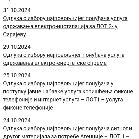
31.10.2024
Одлука о избору најповољнијег понуђача услуга
одржавања електро-инсталација за ЛОТ 3- у
Сарајеву
29.10.2024
Oдлука о избору најповољнјег понуђача услуга
одржавања електро-енергетске опреме
25.10.2024
Oдлука о избору најповољнијег понуђача у
поступку јавне набавке услуга коришћења фиксне
телефоније и интернет услуга – ЛОТ1 – услуга
фиксне телефоније
24.10.2024
Oдлука о избору најповољнијег понуђача ситног и
другог материјала за потребе Агенције – ЛОТ 1 –