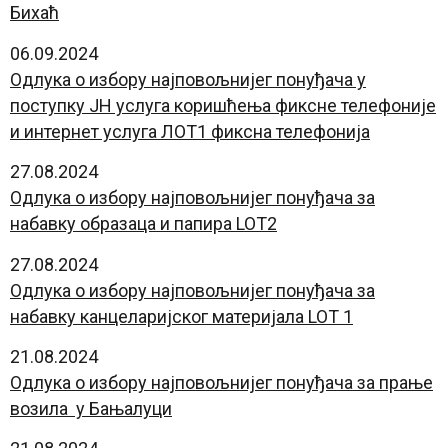
Бихаћ
06.09.2024
Одлука о избору најповољнијег понуђача у
поступку ЈН услуга коришћења фиксне телефоније
и интернет услуга ЛОТ1 фикснa телефонијa
27.08.2024
Oдлука о избору најповољнијег понуђача за
набавку образаца и папира LOT2
27.08.2024
Oдлука о избору најповољнијег понуђача за
набавку канцеларијског материјала LOT 1
21.08.2024
Oдлука о избору најповољнијег понуђача за прање
возила у Бањалуци