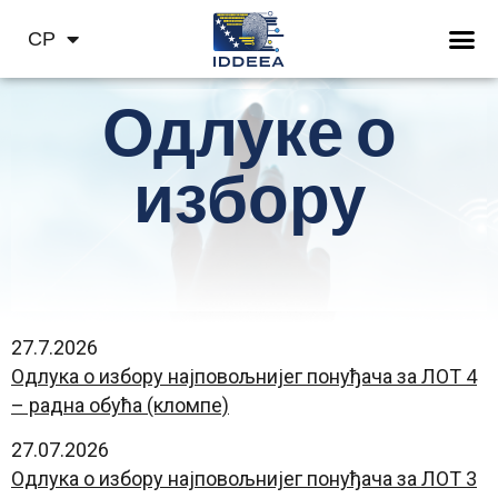
BS
СР
HR
Одлуке о
избору
27.7.2026
Одлука о избору најповољнијег понуђача за ЛОТ 4
– радна обућа (кломпе)
27.07.2026
Одлука о избору најповољнијег понуђача за ЛОТ 3