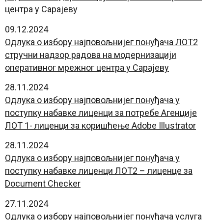
центра у Сарајеву
09.12.2024
Oдлука о избору најповољнијег понуђача ЛОТ2
стручни надзор радова на модернизацији
оперативног мрежног центра у Сарајеву
28.11.2024
Oдлука о избору најповољнијег понуђача у
поступку набавке лиценци за потребе Агенције
ЛОТ 1- лиценци за коришћење Adobe Illustrator
28.11.2024
Oдлука о избору најповољнијег понуђача у
поступку набавке лиценци ЛОТ2 – лиценце за
Document Checker
27.11.2024
Oдлука о избору најповољнијег понуђача услуга