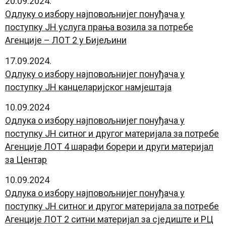
20.09.2024.
Одлуку о избору најповољнијег понуђача у
поступку ЈН услуга прања возила за потребе
Агенције – ЛОТ 2 у Бијељини
17.09.2024.
Одлуку о избору најповољнијег понуђача у
поступку ЈН канцеларијског намјештаја
10.09.2024
Одлука о избору најповољнијег понуђача у
поступку ЈН ситног и другог материјала за потребе
Агенције ЛОТ 4 шарафи борери и други материјал
за Центар
10.09.2024
Одлука о избору најповољнијег понуђача у
поступку ЈН ситног и другог материјала за потребе
Агенције ЛОТ 2 ситни материјал за сједиште и РЦ