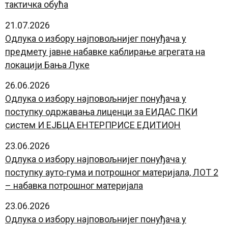
тактичка обућа
21.07.2026
Одлука о избору најповољнијег понуђача у
предмету јавне набавке каблирање агрегата на
локацији Бања Луке
26.06.2026
Одлука о избору најповољнијег понуђача у
поступку одржавања лиценци за ЕИДАС ПКИ
систем И ЕЈБЦА ЕНТЕРПРИСЕ ЕДИТИОН
23.06.2026
Одлука о избору најповољнијег понуђача у
поступку ауто-гума и потрошног материјала, ЛОТ 2
– набавка потрошног материјала
23.06.2026
Одлука о избору најповољнијег понуђача у