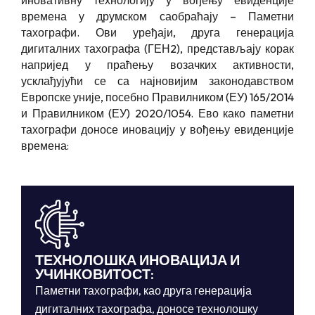
иновативну технологију у вођењу евиденције
времена у друмском саобраћају – Паметни
тахографи. Ови уређаји, друга генерација
дигиталних тахографа (ГЕН2), представљају корак
напријед у праћењу возачких активности,
усклађујући се са најновијим законодавством
Европске уније, посебно Правилником (ЕУ) 165/2014
и Правилником (ЕУ) 2020/1054. Ево како паметни
тахографи доносе иновацију у вођењу евиденције
времена:
ТЕХНОЛОШКА ИНОВАЦИЈА И
УЧИНКОВИТОСТ:
Паметни тахографи, као друга генерација
дигиталних тахографа, доносе технолошку