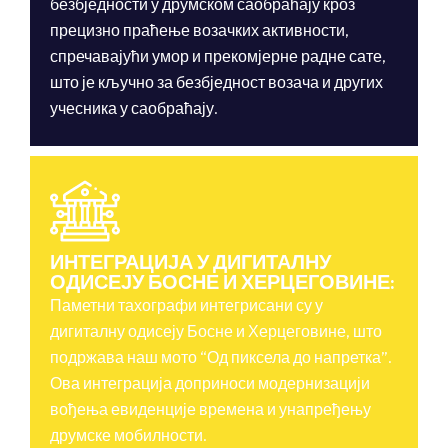
безбједности у друмском саобраћају кроз
прецизно праћење возачких активности,
спречавајући умор и прекомјерне радне сате,
што је кључно за безбједност возача и других
учесника у саобраћају.
ИНТЕГРАЦИЈА У ДИГИТАЛНУ
ОДИСЕЈУ БОСНЕ И ХЕРЦЕГОВИНЕ:
Паметни тахографи интегрисани су у
дигиталну одисеју Босне и Херцеговине, што
подржава наш мото “Од пиксела до напретка”.
Ова интеграција доприноси модернизацији
вођења евиденције времена и унапређењу
друмске мобилности.