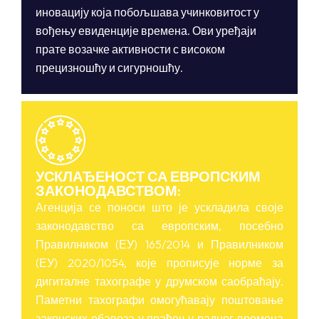
иновацију која побољшава учинковитост у
вођењу евиденције времена. Ови уређаји
прате возачке активности с високом
прецизношћу и сигурношћу.
УСКЛАЂЕНОСТ СА ЕВРОПСКИМ
ЗАКОНОДАВСТВОМ:
Агенција се поноси што је ускладила своје
законодавство са европским, посебно
Правилником (ЕУ) 165/2014 и Правилником
(ЕУ) 2020/1054, које прописује норме за
дигиталне тахографе у друмском саобраћају.
Паметни тахографи омогућавају поштовање
законских обавеза у праћењу радног времена