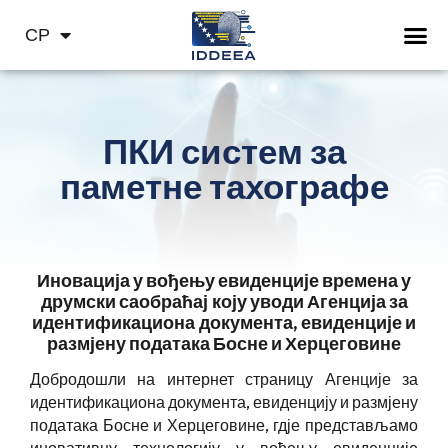
BS
СР
HR
ПКИ систем за
паметне тахографе
Иновација у вођењу евиденције времена у
друмски саобраћај
коју уводи Агенција за
идентификацион
а
документ
а
, евиденције и
размјену података Босне и Херцеговине
Добродошли на интернет страницу Агенције за
идентификациона документа, евиденцију и размјену
података Босне и Херцеговине, гдје представљамо