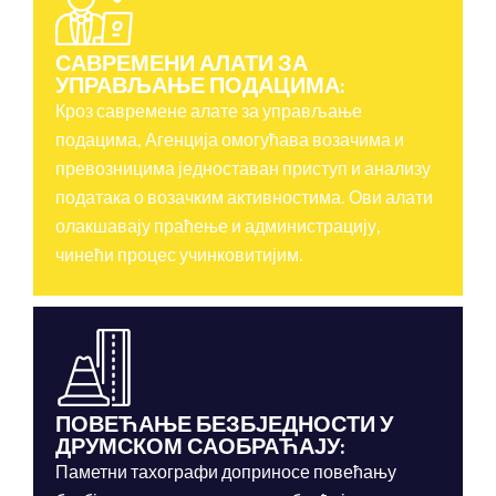
САВРЕМЕНИ АЛАТИ ЗА
УПРАВЉАЊЕ ПОДАЦИМА:
Кроз савремене алате за управљање
подацима, Агенција омогућава возачима и
превозницима једноставан приступ и анализу
података о возачким активностима. Ови алати
олакшавају праћење и администрацију,
чинећи процес учинковитијим.
ПОВЕЋАЊЕ БЕЗБЈЕДНОСТИ У
ДРУМСКОМ САОБРАЋАЈУ:
Паметни тахографи доприносе повећању