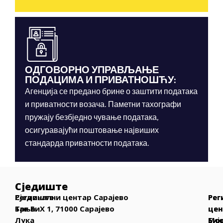
ОДГОВОРНО УПРАВЉАЊЕ
ПОДАЦИМА И ПРИВАТНОШЋУ:
Агенција се предано брине о заштити података
и приватности возача. Паметни тахографи
пружају безбједно чување података,
осигуравајући поштовање највиших
стандарда приватности података.
Сједиште
Сједиште
Регионални центар Сарајево
Рег
Рег
Рег
Бања
Трг БиХ 1, 71000 Сарајево
цен
цен
цен
Лука
Бих
Мо
Биј