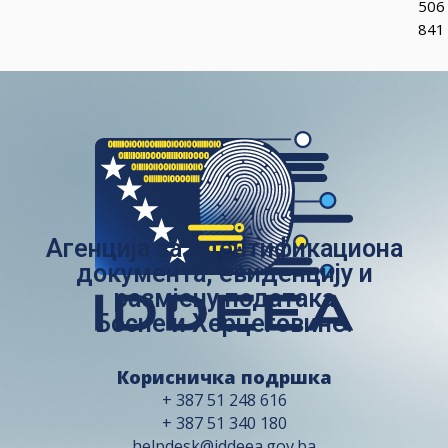
506
841
Агенција за идентификациона
документа, евиденцију и
размјену података
Босне и Херцеговине.
Корисничка подршка
+ 387 51 248 616
+ 387 51 340 180
helpdesk@iddeea.gov.ba