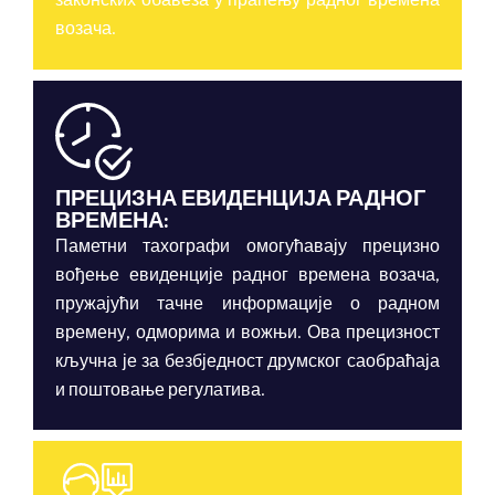
возача.
ПРЕЦИЗНА ЕВИДЕНЦИЈА РАДНОГ
ВРЕМЕНА:
Паметни тахографи омогућавају прецизно
вођење евиденције радног времена возача,
пружајући тачне информације о радном
времену, одморима и вожњи. Ова прецизност
кључна је за безбједност друмског саобраћаја
и поштовање регулатива.