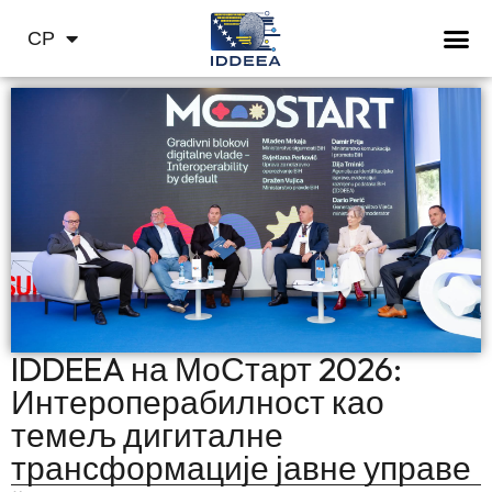
BS
СР
HR
IDDEEA на МоСтарт 2026:
Интероперабилност као
темељ дигиталне
трансформације јавне управе