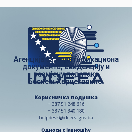
Агенција за идентификациона
документа, евиденцију и
размјену података
Босне и Херцеговине.
Корисничка подршка
+ 387 51 248 616
+ 387 51 340 180
helpdesk@iddeea.gov.ba
Односи с јавношћу