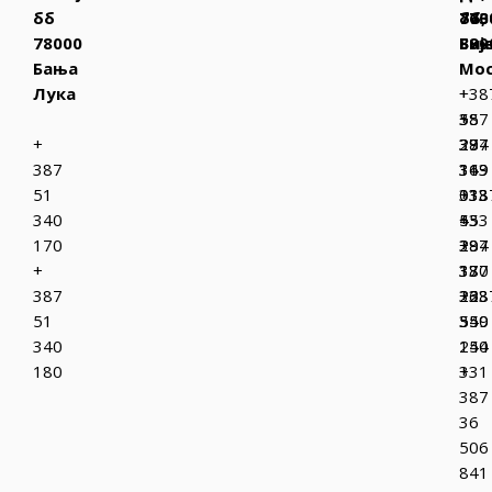
бб
770
бб,
763
78000
Бих
880
Биј
Бања
Мо
Лука
+
+38
387
+
55
+
37
387
294
387
319
36
143
51
013
333
+38
340
+
433
55
170
387
+
294
+
37
387
130
387
223
36
+38
51
349
550
55
340
150
244
180
+
331
387
36
506
841