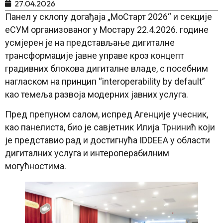
27.04.2026
Панел у склопу догађаја „МоСтарт 2026“ и секције
еСУМ организованог у Мостару 22.4.2026. године
усмјерен је на представљање дигиталне
трансформације јавне управе кроз концепт
градивних блокова дигиталне владе, с посебним
нагласком на принцип “interoperability by default”
као темеља развоја модерних јавних услуга.
Пред препуном салом, испред Агенције учесник,
као панелиста, био је савјетник Илија Трнинић који
је представио рад и достигнућа IDDEEA у области
дигиталних услуга и интероперабилним
могућностима.